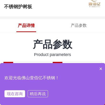
不锈钢护树板
产品详情
产品参数
产品参数
Product parameters
产
×
品
品
壹佰亿
广东佛山
欢迎光临佛山壹佰亿不锈钢！
牌
产
地
产
产
现在咨询
稍后再说
马上咨询
留言咨询
品
品
304、201、316
5.0mm
首页